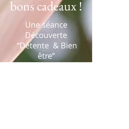
bons cadeaux !
Une séance
Découverte
“Détente & Bien
être”
Renseignements :
Karine Bouché, Réflexologue
Certifiée
112, av Franklin
Roosevelt , Bron
103
rue de la gloriette, St Laurent
d’Agny
Tel
06 20 65 61 93