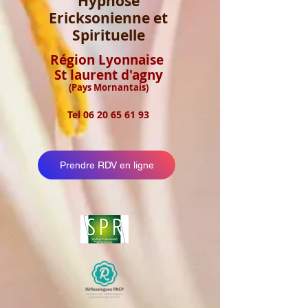
Hypnose
Ericksonienne et
Spirituelle
Région Lyonnaise
St laurent d'agny
(Pays Mornantais)
Tel
06 20 65 61 93
Prendre RDV en ligne