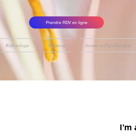
Prendre RDV en ligne
Réflexologie
Hypnose
Aroma et Phytothérapie
I'm 