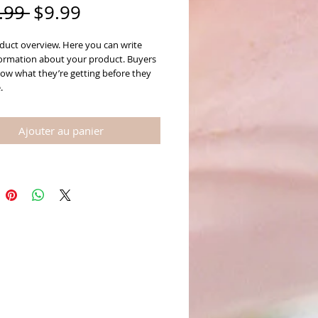
Prix
Prix
.99 
$9.99
original
promotionnel
duct overview. Here you can write 
ormation about your product. Buyers 
now what they’re getting before they 
.
Ajouter au panier