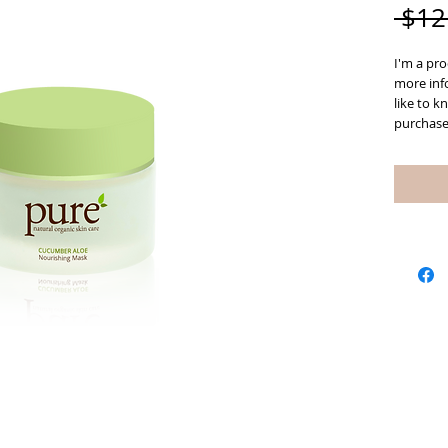
 $12
I'm a pro
more inf
like to k
purchase